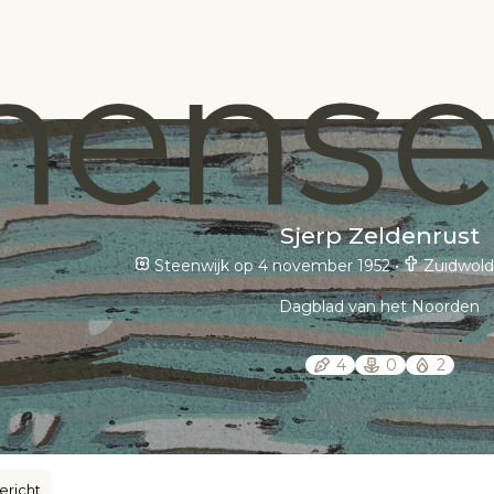
Sjerp Zeldenrust
Steenwijk op 4 november 1952
•
Zuidwold
Dagblad van het Noorden
4
0
2
ericht