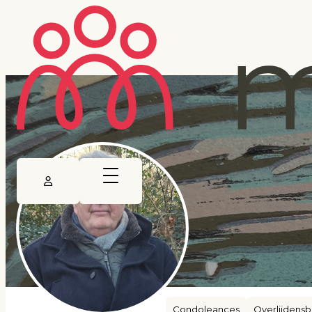
Condoleances
Overlijdensb