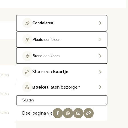
Condoleren
Plaats een bloem
Brand een kaars
Stuur een
kaartje
eden
Boeket
laten bezorgen
eden
Sluiten
eden
Deel pagina via