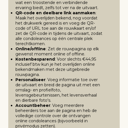
wat een troostende en verbindende
ervaring biedt, zelfs tot ver na de uitvaart.
QR-code en deelbare link aanmaken
:
Maak het overlijden bekend, nog voordat
het drukwerk gereed is en voeg de QR-
code of URL toe aan de rouwkaart en/of
zet de QR-code in tijdens de uitvaart, zodat
alle condoleances op één centrale plek
terechtkomen.
Online/offline
: Zet de rouwpagina op elk
gewenst moment online of offline.
Kostenbesparend
: Voor slechts €44,95
inclusief btw kun je het overlijden online
bekendmaken met deze uitgebreide
rouwpagina.
Personaliseer
: Voeg informatie toe over
de uitvaart en breid de pagina uit met een
omslag- en profielfoto,
levensgebeurtenissen, het levensverhaal
en dierbare foto's.
Accountbeheer
: Voeg meerdere
beheerders toe aan de pagina en heb de
volledige controle over de ontvangen
online condoleances (bijvoorbeeld in
privémodus zetten).