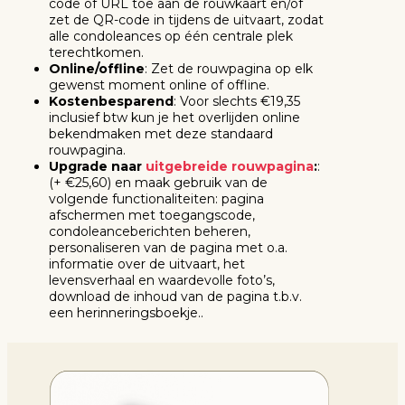
code of URL toe aan de rouwkaart en/of
zet de QR-code in tijdens de uitvaart, zodat
alle condoleances op één centrale plek
terechtkomen.
Online/offline
: Zet de rouwpagina op elk
gewenst moment online of offline.
Kostenbesparend
: Voor slechts €19,35
inclusief btw kun je het overlijden online
bekendmaken met deze standaard
rouwpagina.
Upgrade naar
uitgebreide rouwpagina
:
:
(+ €25,60) en maak gebruik van de
volgende functionaliteiten
: pagina
afschermen met toegangscode,
condoleanceberichten beheren,
personaliseren van de pagina met o.a.
informatie over de uitvaart, het
levensverhaal en waardevolle foto’s,
download de inhoud van de pagina t.b.v.
een herinneringsboekje..