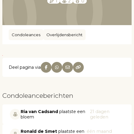
1
2
0
Condoleances
Overlijdensbericht
Deel pagina via
Condoleanceberichten
Ria van Cadsand
plaatste een
21 dagen
bloem
geleden
Ronald de Smet
plaatste een
één maand