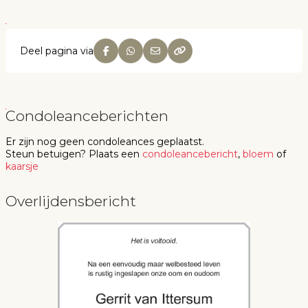
Deel pagina via
Condoleanceberichten
Er zijn nog geen
condoleances
geplaatst.
Steun betuigen
? Plaats een
condoleancebericht
,
bloem
of
kaarsje
Overlijdensbericht