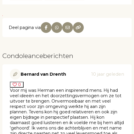
Deel pagina via
Condoleanceberichten
Bernard van Drenth
10 jaar geleden
0
Voor mij was Herman een inspirerend mens. Hij had
veel ideeën en het doorzettingsvermogen om ze tot
uitvoer te brengen. Onvermoeibaar en met veel
respect voor zijn omgeving werkte hij aan zijn
plannen. Tevens kon hij goed relativeren en ook zijn
eigen bijdrage in perspectief plaatsen. Hij kon
daarnaast goed luisteren en ik voelde me bij hem altijd
'gehoord'. Ik wens ons die achterblijven en met name
zijn directe naasten net zo veel levensmoed toe als