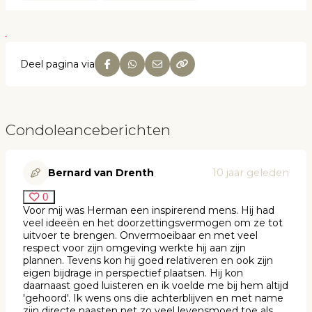
Deel pagina via
Condoleanceberichten
Bernard van Drenth
10 jaar geleden
0
Voor mij was Herman een inspirerend mens. Hij had
veel ideeën en het doorzettingsvermogen om ze tot
uitvoer te brengen. Onvermoeibaar en met veel
respect voor zijn omgeving werkte hij aan zijn
plannen. Tevens kon hij goed relativeren en ook zijn
eigen bijdrage in perspectief plaatsen. Hij kon
daarnaast goed luisteren en ik voelde me bij hem altijd
'gehoord'. Ik wens ons die achterblijven en met name
zijn directe naasten net zo veel levensmoed toe als