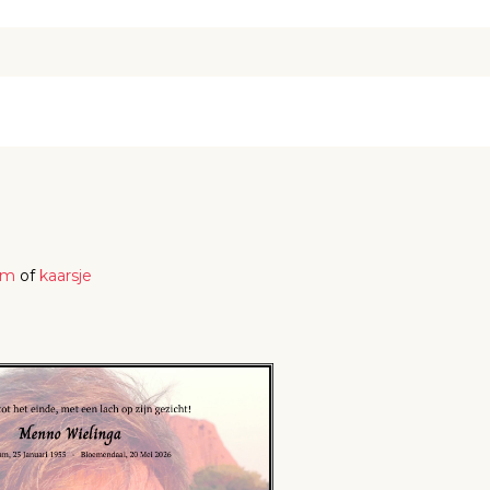
em
of
kaarsje