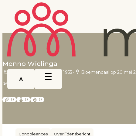
Menno Wielinga
Amsterdam op 25 januari 1955
•
Bloemendaal op 20 mei 
de Telegraaf
0
0
0
Condoleances
Overlijdensbericht