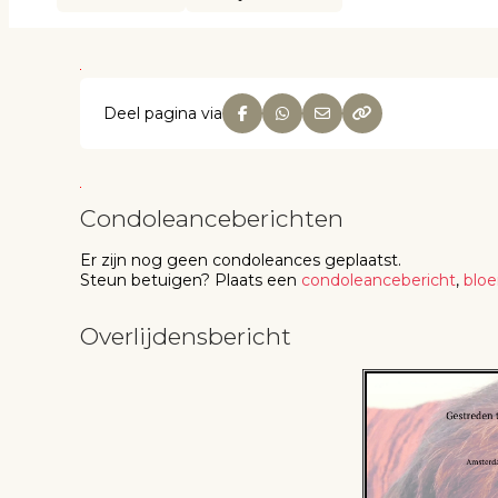
Deel pagina via
Condoleanceberichten
Er zijn nog geen
condoleances
geplaatst.
Steun betuigen
? Plaats een
condoleancebericht
,
blo
Overlijdensbericht