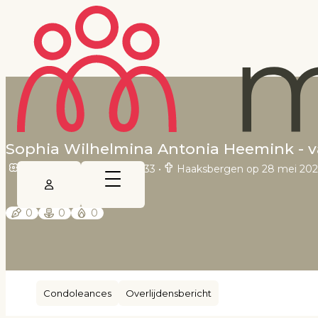
Sophia Wilhelmina Antonia Heemink - 
Haarzuilens op 14 april 1933
•
Haaksbergen op 28 mei 20
0
0
0
Condoleances
Overlijdensbericht