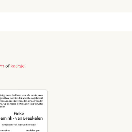
em
of
kaarsje