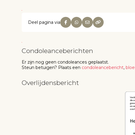
Deel pagina via
Condoleanceberichten
Er zijn nog geen
condoleances
geplaatst.
Steun betuigen
? Plaats een
condoleancebericht
,
blo
Overlijdensbericht