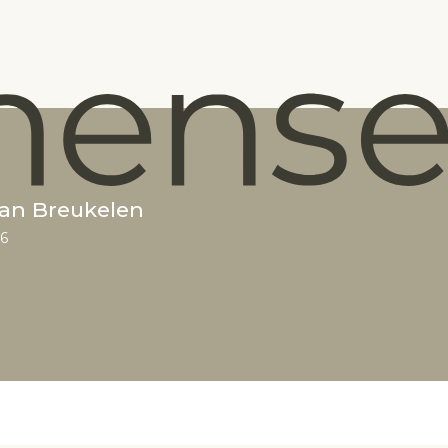
van Breukelen
26