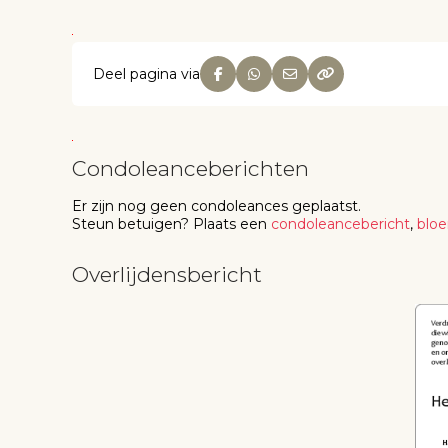
Deel pagina via
Condoleanceberichten
Er zijn nog geen
condoleances
geplaatst.
Steun betuigen
? Plaats een
condoleancebericht
,
blo
Overlijdensbericht