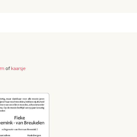
em
of
kaarsje