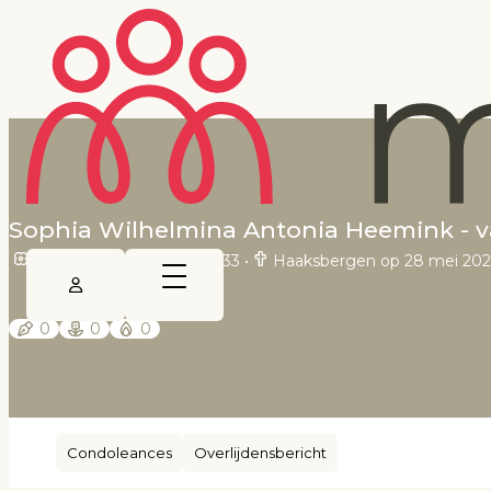
Sophia Wilhelmina Antonia Heemink - 
Haarzuilens op 14 april 1933
•
Haaksbergen op 28 mei 20
0
0
0
Condoleances
Overlijdensbericht