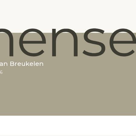
van Breukelen
26