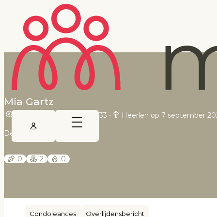
Mia Gartz
Heerlen op 19 oktober 1933
•
Heerlen op 7 september 20
De Limburger
0
2
0
Condoleances
Overlijdensbericht