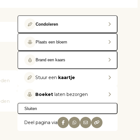
Condoleren
Plaats een bloem
Brand een kaars
Stuur een
kaartje
leden
Boeket
laten bezorgen
leden
Sluiten
Deel pagina via