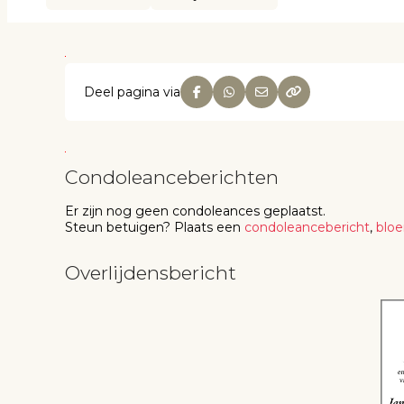
Deel pagina via
Condoleanceberichten
Er zijn nog geen
condoleances
geplaatst.
Steun betuigen
? Plaats een
condoleancebericht
,
blo
Overlijdensbericht