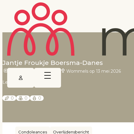
Jantje Froukje Boersma-Danes
Arum op 19 maart 1937
•
Wommels op 13 mei 2026
Leeuwarder Courant
0
0
0
Condoleances
Overlijdensbericht