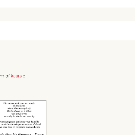
em
of
kaarsje