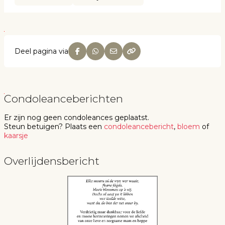
Deel pagina via
Condoleanceberichten
Er zijn nog geen
condoleances
geplaatst.
Steun betuigen
? Plaats een
condoleancebericht
,
bloem
of
kaarsje
Overlijdensbericht