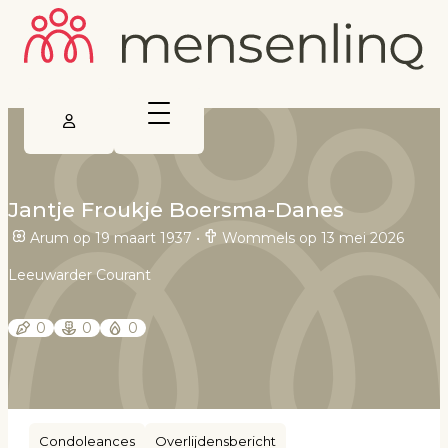
Jantje Froukje Boersma-Danes
Arum op 19 maart 1937
•
Wommels op 13 mei 2026
Leeuwarder Courant
0
0
0
Condoleances
Overlijdensbericht