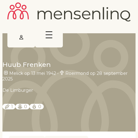
Huub Frenken
Melick op 13 mei 1942
•
Roermond op 28 september
2025
De Limburger
1
0
0