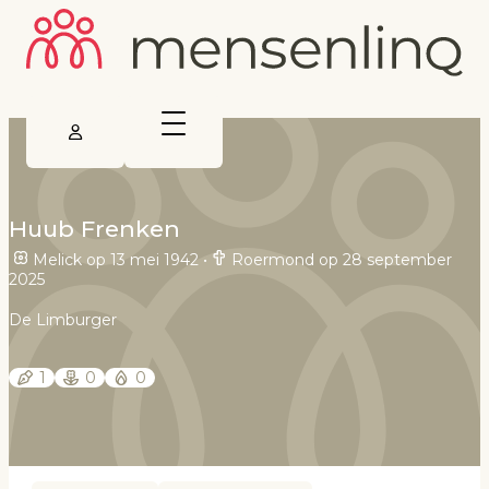
Huub Frenken
Melick op 13 mei 1942
•
Roermond op 28 september
2025
De Limburger
1
0
0