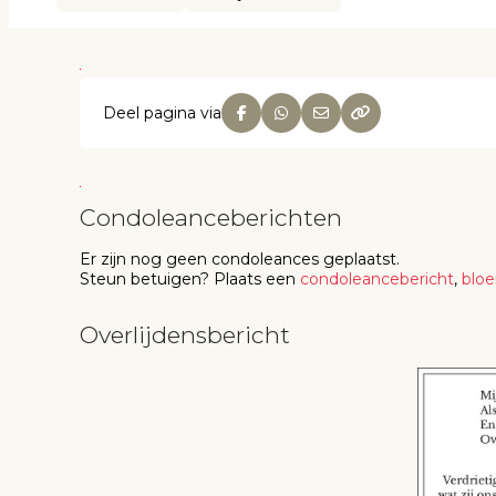
Deel pagina via
Condoleanceberichten
Er zijn nog geen
condoleances
geplaatst.
Steun betuigen
? Plaats een
condoleancebericht
,
blo
Overlijdensbericht