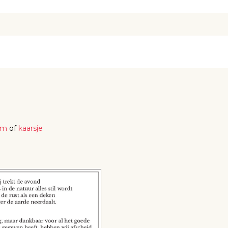
em
of
kaarsje