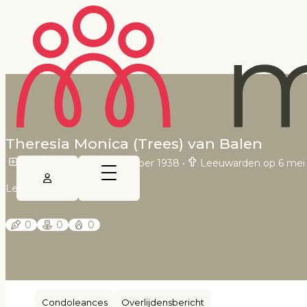
Theresia Monica (Trees) van Balen
Wytgaard op 24 september 1938
•
Leeuwarden op 6 mei
Leeuwarder Courant
0
0
0
Condoleances
Overlijdensbericht