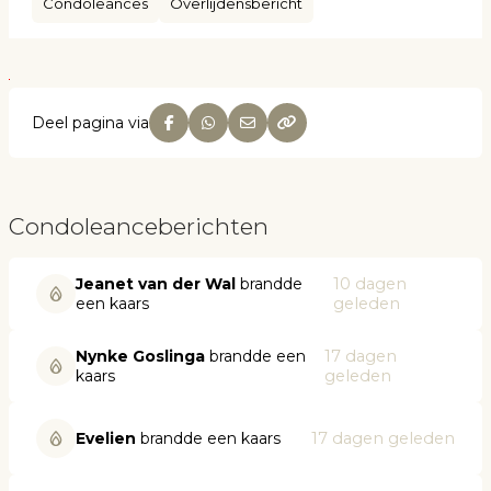
Condoleances
Overlijdensbericht
Deel pagina via
Condoleanceberichten
Jeanet van der Wal
brandde
10 dagen
een kaars
geleden
Nynke Goslinga
brandde een
17 dagen
kaars
geleden
Evelien
brandde een kaars
17 dagen geleden