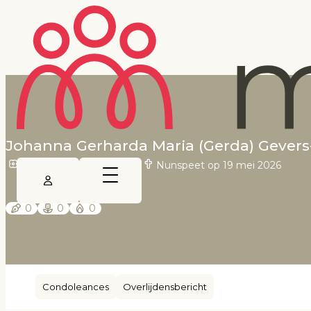
Johanna Gerharda Maria (Gerda) Gevers
Lonneker op 2 mei 1931
•
Nunspeet op 19 mei 2026
0
0
0
Condoleances
Overlijdensbericht