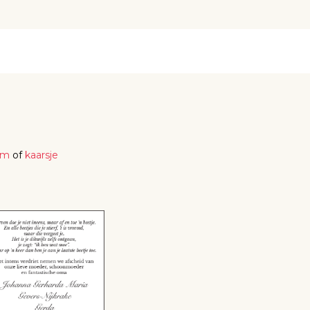
em
of
kaarsje