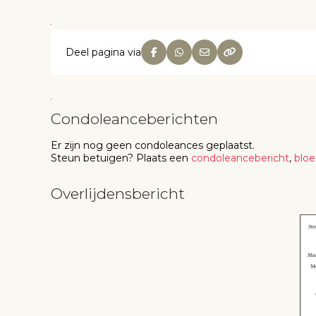
Deel pagina via
Condoleanceberichten
Er zijn nog geen
condoleances
geplaatst.
Steun betuigen
? Plaats een
condoleancebericht
,
blo
Overlijdensbericht