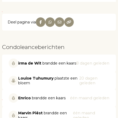
Deel pagina via
Condoleanceberichten
irma de Wit
brandde een kaars
8 dagen geleden
Louise Tuhumury
plaatste een
20 dagen
bloem
geleden
Enrico
brandde een kaars
één maand geleden
Marvin Piëst
brandde een
één maand
kaars
geleden