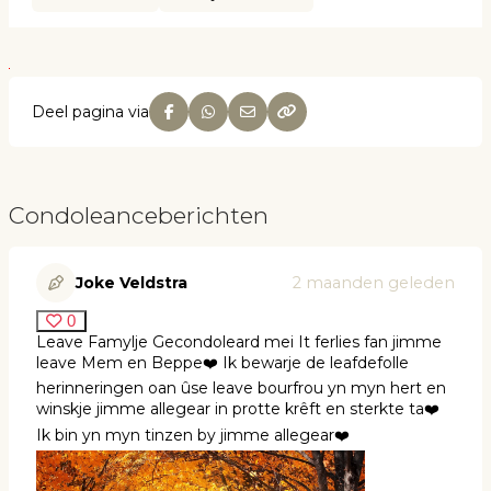
Deel pagina via
Condoleanceberichten
Joke Veldstra
2 maanden geleden
0
Leave Famylje Gecondoleard mei It ferlies fan jimme
leave Mem en Beppe❤️ Ik bewarje de leafdefolle
herinneringen oan ûse leave bourfrou yn myn hert en
winskje jimme allegear in protte krêft en sterkte ta❤️
Ik bin yn myn tinzen by jimme allegear❤️