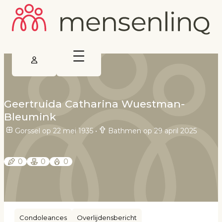
Geertruida Catharina Wuestman-
Bleumink
Gorssel op 22 mei 1935
•
Bathmen op 29 april 2025
0
0
0
Condoleances
Overlijdensbericht