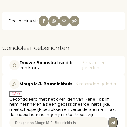
Deel pagina via
Condoleanceberichten
Douwe Boonstra
brandde
3 maanden
een kaars
geleden
Marga M.J. Brunninkhuis
3 maanden geleden
0
Gecondoleerd met het overlijden van René. Ik blijf
hem herinneren als een gepassioneerde, hartelijke,
maatschappelijk betrokken en verbindende man. Laat
de mooie herinneringen jullie tot troost zijn.