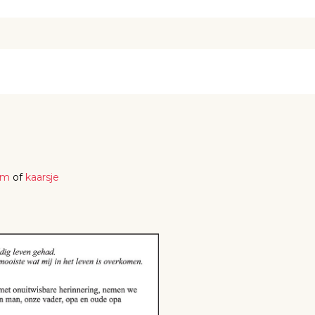
em
of
kaarsje