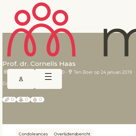
Prof. dr. Cornelis Haas
Amsterdam op 12 juli 1930
•
Ten Boer op 24 januari 2019
Dagblad van het Noorden
0
0
0
Condoleances
Overlijdensbericht