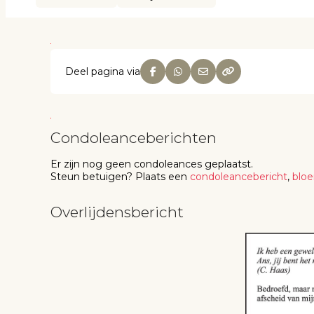
Deel pagina via
Condoleanceberichten
Er zijn nog geen
condoleances
geplaatst.
Steun betuigen
? Plaats een
condoleancebericht
,
blo
Overlijdensbericht