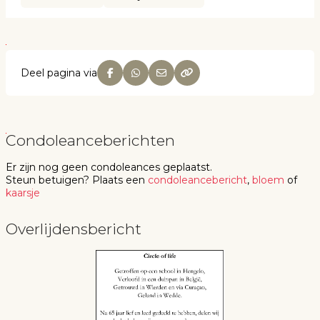
Deel pagina via
Condoleanceberichten
Er zijn nog geen
condoleances
geplaatst.
Steun betuigen
? Plaats een
condoleancebericht
,
bloem
of
kaarsje
Overlijdensbericht