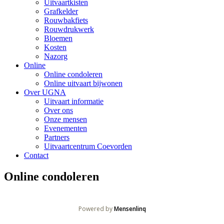
Uitvaartkisten
Grafkelder
Rouwbakfiets
Rouwdrukwerk
Bloemen
Kosten
Nazorg
Online
Online condoleren
Online uitvaart bijwonen
Over UGNA
Uitvaart informatie
Over ons
Onze mensen
Evenementen
Partners
Uitvaartcentrum Coevorden
Contact
Online condoleren
Powered by
Mensenlinq