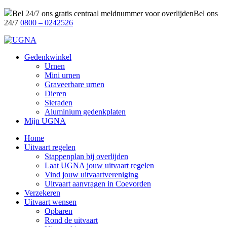
Bel 24/7 ons gratis centraal meldnummer voor overlijden
Bel ons
24/7
0800 – 0242526
Gedenkwinkel
Urnen
Mini urnen
Graveerbare urnen
Dieren
Sieraden
Aluminium gedenkplaten
Mijn UGNA
Home
Uitvaart regelen
Stappenplan bij overlijden
Laat UGNA jouw uitvaart regelen
Vind jouw uitvaartvereniging
Uitvaart aanvragen in Coevorden
Verzekeren
Uitvaart wensen
Opbaren
Rond de uitvaart