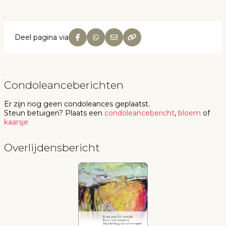
Deel pagina via
Condoleanceberichten
Er zijn nog geen
condoleances
geplaatst.
Steun betuigen
? Plaats een
condoleancebericht
,
bloem
of
kaarsje
Overlijdensbericht