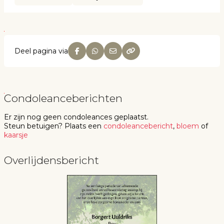
Deel pagina via
Condoleanceberichten
Er zijn nog geen
condoleances
geplaatst.
Steun betuigen
? Plaats een
condoleancebericht
,
bloem
of
kaarsje
Overlijdensbericht