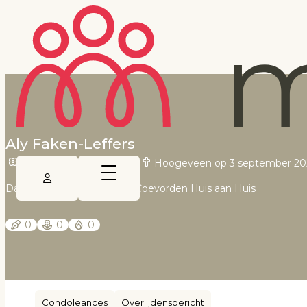
Aly Faken-Leffers
Dalfsen op 29 april 1944
•
Hoogeveen op 3 september 20
Dagblad van het Noorden, Coevorden Huis aan Huis
0
0
0
Condoleances
Overlijdensbericht