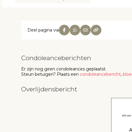
Deel pagina via
Condoleanceberichten
Er zijn nog geen
condoleances
geplaatst.
Steun betuigen
? Plaats een
condoleancebericht
,
blo
Overlijdensbericht