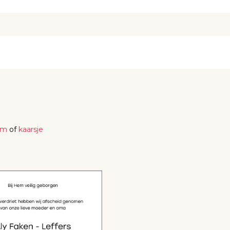
em
of
kaarsje