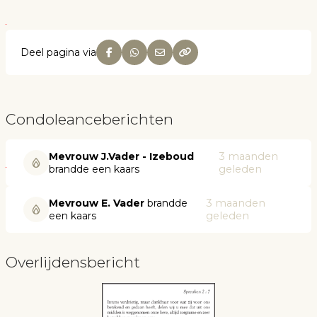
Deel pagina via
Condoleanceberichten
Mevrouw J.Vader - Izeboud
3 maanden
brandde een kaars
geleden
Mevrouw E. Vader
brandde
3 maanden
een kaars
geleden
Overlijdensbericht