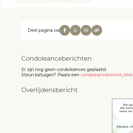
Deel pagina via
Condoleanceberichten
Er zijn nog geen
condoleances
geplaatst.
Steun betuigen
? Plaats een
condoleancebericht
,
blo
Overlijdensbericht