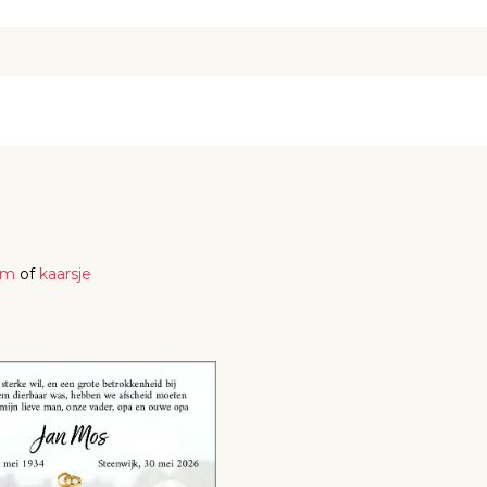
em
of
kaarsje