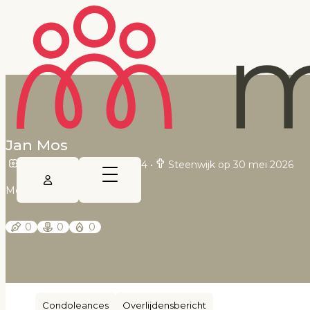
Jan Mos
Nijensleek op 20 mei 1934
•
Steenwijk op 30 mei 2026
Meppeler Courant
0
0
0
Condoleances
Overlijdensbericht