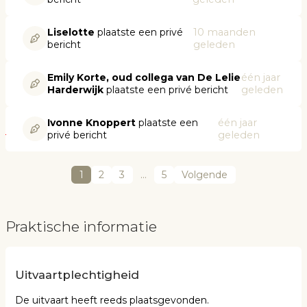
Liselotte
plaatste een privé
10 maanden
bericht
geleden
Emily Korte, oud collega van De Lelie
één jaar
Harderwijk
plaatste een privé bericht
geleden
Ivonne Knoppert
plaatste een
één jaar
privé bericht
geleden
1
2
3
…
5
Volgende
Praktische informatie
Uitvaartplechtigheid
De uitvaart heeft reeds plaatsgevonden.