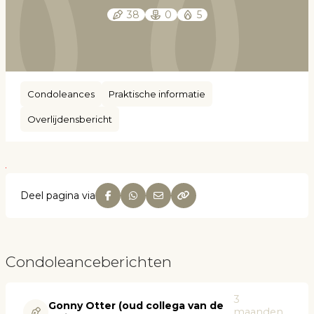
38
0
5
Condoleances
Praktische informatie
Overlijdensbericht
Deel pagina via
Condoleanceberichten
3
Gonny Otter (oud collega van de
maanden