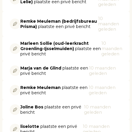
Lelie)
plaatste een privé bericht
geleden
10
Remke Meuleman (bedrijfsbureau
maanden
Prisma)
plaatste een privé bericht
geleden
Marleen Sollie (oud-leerkracht
10
Groenling-Ijsselmuiden)
plaatste een
maanden
privé bericht
geleden
Marja van de Glind
plaatste een
10 maanden
privé bericht
geleden
Remke Meuleman
plaatste een
10 maanden
privé bericht
geleden
Joline Bos
plaatste een privé
10 maanden
bericht
geleden
liselotte
plaatste een privé
10 maanden
bericht
geleden