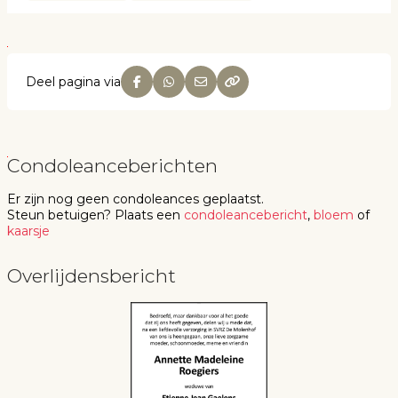
Deel pagina via
Condoleanceberichten
Er zijn nog geen
condoleances
geplaatst.
Steun betuigen
? Plaats een
condoleancebericht
,
bloem
of
kaarsje
Overlijdensbericht