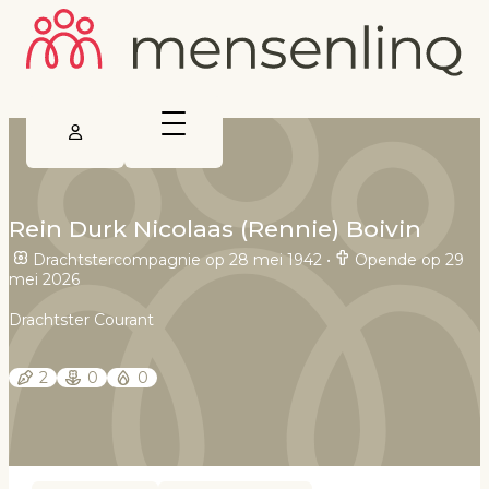
Rein Durk Nicolaas (Rennie) Boivin
Drachtstercompagnie op 28 mei 1942
•
Opende op 29
mei 2026
Drachtster Courant
2
0
0