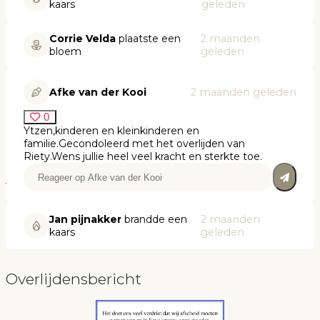
kaars
geleden
Corrie Velda
plaatste een
2 maanden
bloem
geleden
Afke van der Kooi
2 maanden geleden
0
Ytzen,kinderen en kleinkinderen en
familie.Gecondoleerd met het overlijden van
Riety.Wens jullie heel veel kracht en sterkte toe.
Jan pijnakker
brandde een
2 maanden
kaars
geleden
Overlijdensbericht