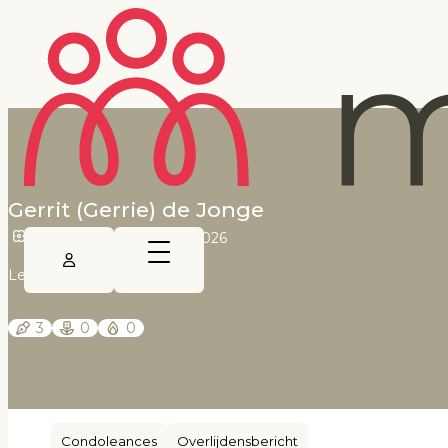
Gerrit (Gerrie) de Jonge
13 juni 1948
•
30 mei 2026
Leeuwarder Courant
3
0
0
Condoleances
Overlijdensbericht