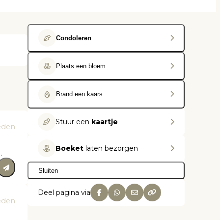
Condoleren
Plaats een bloem
Brand een kaars
Stuur een
kaartje
eden
Boeket
laten bezorgen
.
Sluiten
Deel pagina via
eden