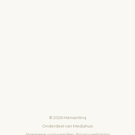
©
2026
Mensenlinq
Onderdeel van
Mediahuis
Algemene voorwaarden
-
Privacyverklaring