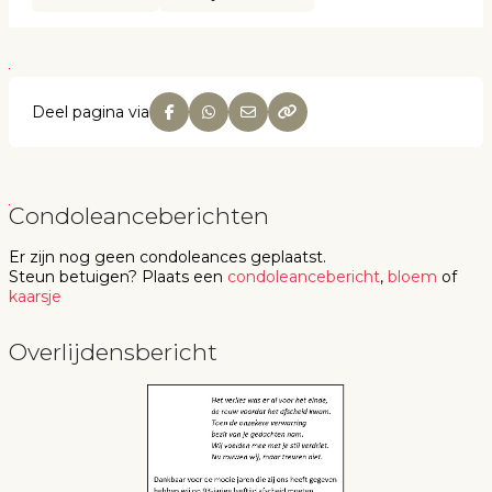
Deel pagina via
Condoleanceberichten
Er zijn nog geen
condoleances
geplaatst.
Steun betuigen
? Plaats een
condoleancebericht
,
bloem
of
kaarsje
Overlijdensbericht