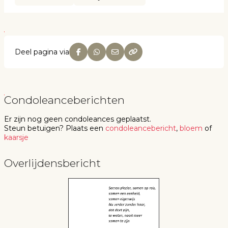
Deel pagina via
Condoleanceberichten
Er zijn nog geen
condoleances
geplaatst.
Steun betuigen
? Plaats een
condoleancebericht
,
bloem
of
kaarsje
Overlijdensbericht