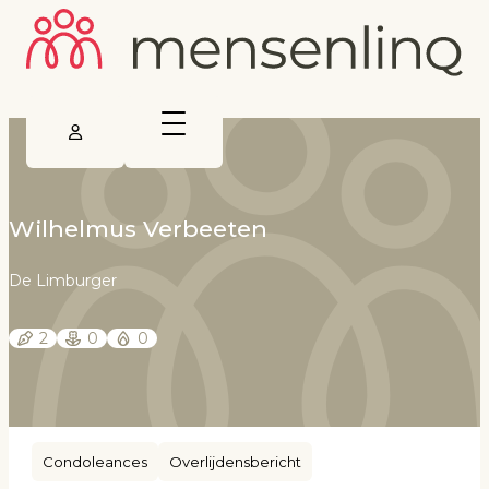
Wilhelmus Verbeeten
De Limburger
2
0
0
Condoleances
Overlijdensbericht