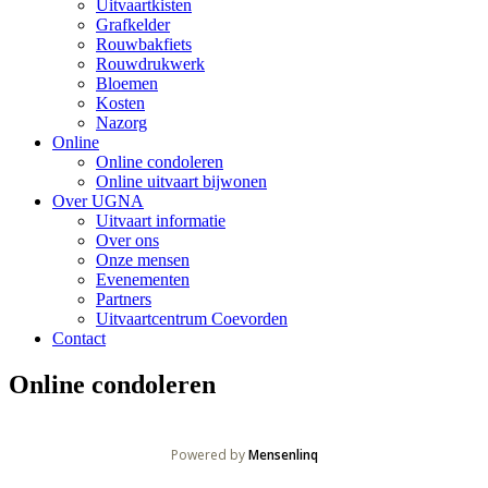
Uitvaartkisten
Grafkelder
Rouwbakfiets
Rouwdrukwerk
Bloemen
Kosten
Nazorg
Online
Online condoleren
Online uitvaart bijwonen
Over UGNA
Uitvaart informatie
Over ons
Onze mensen
Evenementen
Partners
Uitvaartcentrum Coevorden
Contact
Online condoleren
Powered by
Mensenlinq