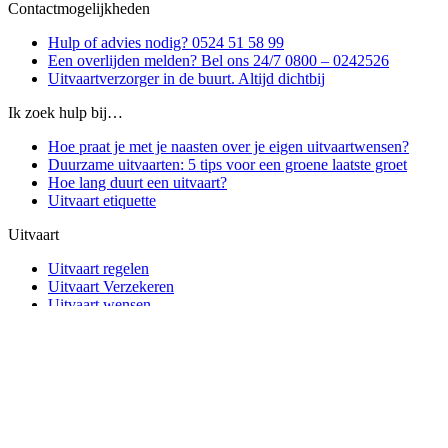
Contactmogelijkheden
Hulp of advies nodig? 0524 51 58 99
Een overlijden melden? Bel ons 24/7 0800 – 0242526
Uitvaartverzorger in de buurt. Altijd dichtbij
Ik zoek hulp bij…
Hoe praat je met je naasten over je eigen uitvaartwensen?
Duurzame uitvaarten: 5 tips voor een groene laatste groet
Hoe lang duurt een uitvaart?
Uitvaart etiquette
Uitvaart
Uitvaart regelen
Uitvaart Verzekeren
Uitvaart wensen
Online condoleren
Over UGNA
Over ons
Vind jouw uitvaartvereniging
Uitvaartcentrum Coevorden
Contact