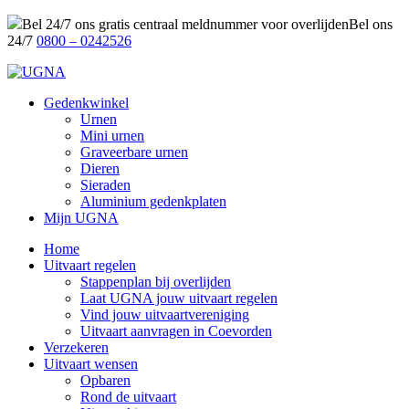
Bel 24/7 ons gratis centraal meldnummer voor overlijden
Bel ons
24/7
0800 – 0242526
Gedenkwinkel
Urnen
Mini urnen
Graveerbare urnen
Dieren
Sieraden
Aluminium gedenkplaten
Mijn UGNA
Home
Uitvaart regelen
Stappenplan bij overlijden
Laat UGNA jouw uitvaart regelen
Vind jouw uitvaartvereniging
Uitvaart aanvragen in Coevorden
Verzekeren
Uitvaart wensen
Opbaren
Rond de uitvaart