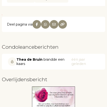
Deel pagina via
Condoleanceberichten
Thea de Bruin
brandde een
één jaar
kaars
geleden
Overlijdensbericht