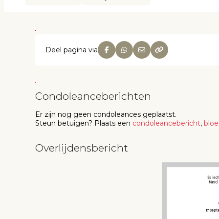
Deel pagina via
Condoleanceberichten
Er zijn nog geen
condoleances
geplaatst.
Steun betuigen
? Plaats een
condoleancebericht
,
blo
Overlijdensbericht