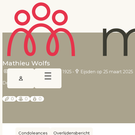
Mathieu Wolfs
Eijsden op 17 september 1925
•
Eijsden op 25 maart 2025
De Limburger
0
0
0
Condoleances
Overlijdensbericht