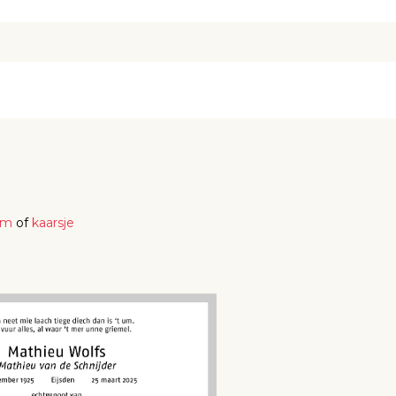
em
of
kaarsje