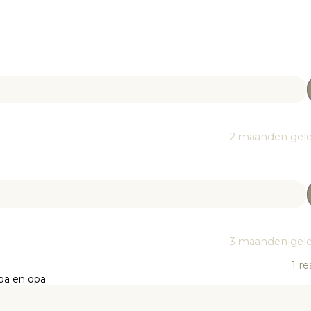
2 maanden gel
3 maanden gel
1
re
apa en opa