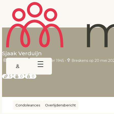
Sjaak Verduijn
Oostburg op 10 november 1945
•
Breskens op 20 mei 20
5
0
0
Condoleances
Overlijdensbericht