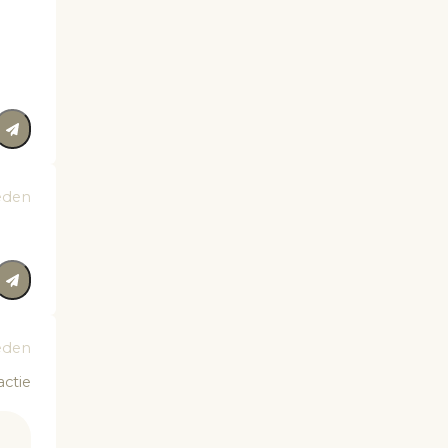
eden
eden
actie