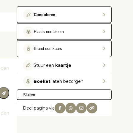
Condoleren
Plaats een bloem
Brand een kaars
Stuur een
kaartje
eden
Boeket
laten bezorgen
Sluiten
Deel pagina via
eden