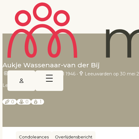
Aukje Wassenaar-van der Bij
Rinsumageast op 29 april 1946
•
Leeuwarden op 30 mei 
Leeuwarder Courant
0
0
1
Condoleances
Overlijdensbericht