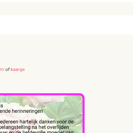
em
of
kaarsje