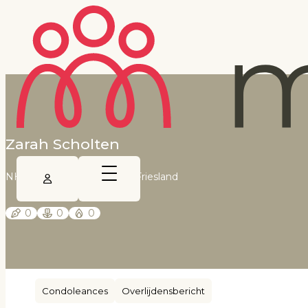
Zarah Scholten
NHD - Dagblad voor West-Friesland
0
0
0
Condoleances
Overlijdensbericht