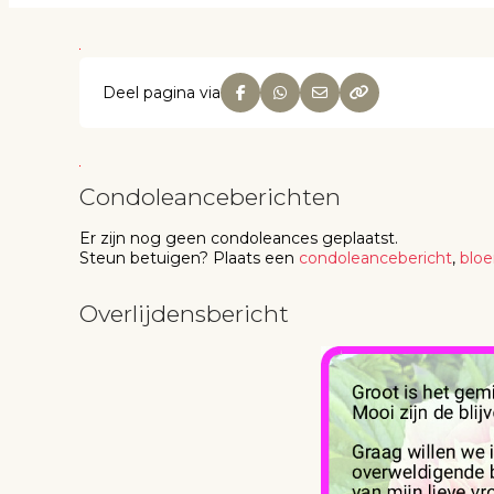
Deel pagina via
Condoleanceberichten
Er zijn nog geen
condoleances
geplaatst.
Steun betuigen
? Plaats een
condoleancebericht
,
blo
Overlijdensbericht