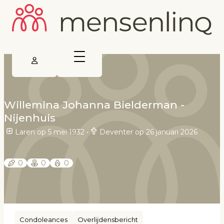
Willemina Johanna Bielderman -
Nijenhuis
Laren op 5 mei 1932
•
Deventer op 26 januari 2026
0
0
0
Condoleances
Overlijdensbericht