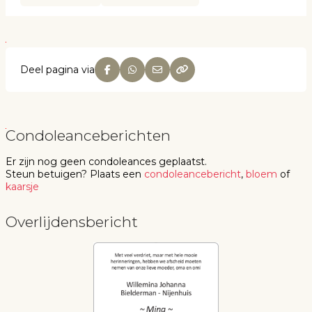
Deel pagina via
Condoleanceberichten
Er zijn nog geen
condoleances
geplaatst.
Steun betuigen
? Plaats een
condoleancebericht
,
bloem
of
kaarsje
Overlijdensbericht