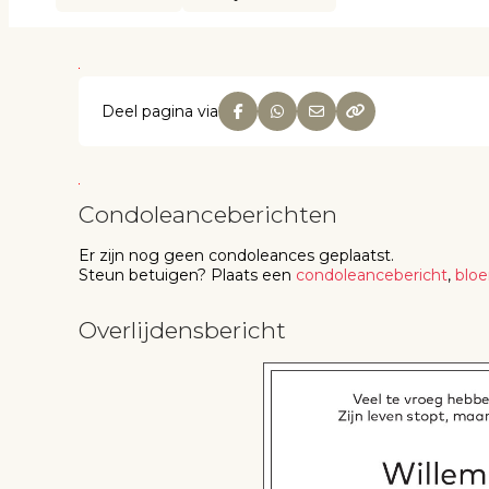
Deel pagina via
Condoleanceberichten
Er zijn nog geen
condoleances
geplaatst.
Steun betuigen
? Plaats een
condoleancebericht
,
blo
Overlijdensbericht