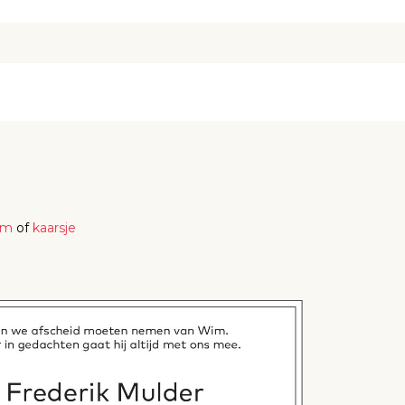
em
of
kaarsje