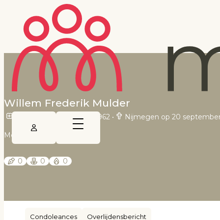
Willem Frederik Mulder
Nijmegen op 16 januari 1962
•
Nijmegen op 20 september
Mensenlinq.nl
0
0
0
Condoleances
Overlijdensbericht