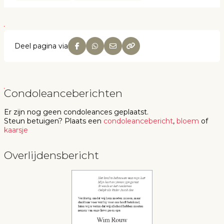
Deel pagina via
Condoleanceberichten
Er zijn nog geen
condoleances
geplaatst.
Steun betuigen
? Plaats een
condoleancebericht
,
bloem
of
kaarsje
Overlijdensbericht