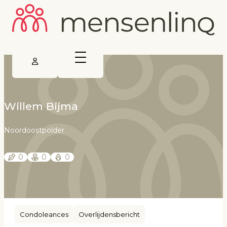
Willem Bijma
Noordoostpolder
0
0
0
Condoleances
Overlijdensbericht