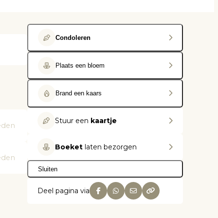
Condoleren
Plaats een bloem
Brand een kaars
Stuur een
kaartje
leden
Boeket
laten bezorgen
leden
Sluiten
Deel pagina via