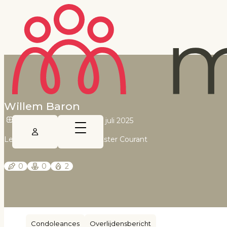
Willem Baron
31 december 1982
•
10 juli 2025
Leeuwarder Courant, Drachtster Courant
0
0
2
Condoleances
Overlijdensbericht