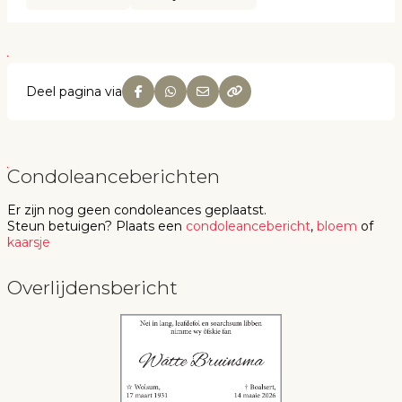
Deel pagina via
Condoleanceberichten
Er zijn nog geen
condoleances
geplaatst.
Steun betuigen
? Plaats een
condoleancebericht
,
bloem
of
kaarsje
Overlijdensbericht